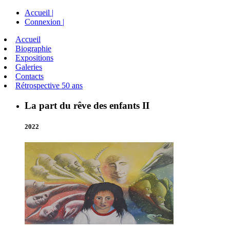
Accueil |
Connexion |
Accueil
Biographie
Expositions
Galeries
Contacts
Rétrospective 50 ans
La part du rêve des enfants II
2022