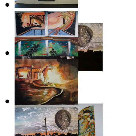
Météorites
2022
Petits retables
2020